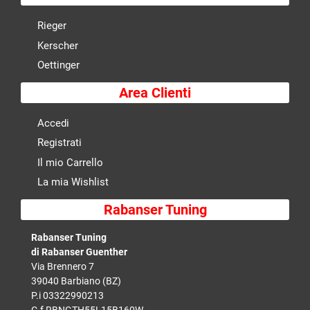
Rieger
Kerscher
Oettinger
Area Clienti
Accedi
Registrati
Il mio Carrello
La mia Wishlist
Rabanser Tuning
Rabanser Tuning
di Rabanser Guenther
Via Brennero 7
39040 Barbiano (BZ)
P.i 03322990213
C.f RBNGTH55L15B160W