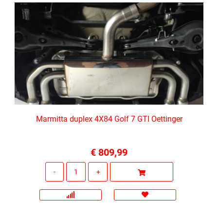
Marmitta duplex 4X84 Golf 7 GTI Oettinger
€ 809,99
Quantità