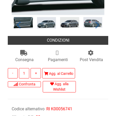
CONDIZIONI
Consegna
Pagamenti
Post Vendita
Quantità
Agg. al Carrello
Agg. alla
Confronta
Wishlist
Codice alternativo
RI K00056741