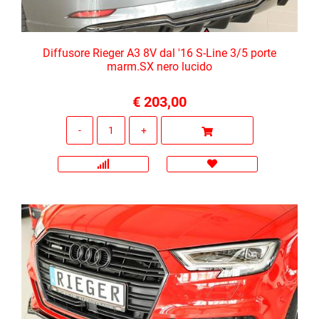
Diffusore Rieger A3 8V dal '16 S-Line 3/5 porte
marm.SX nero lucido
€ 203,00
Quantità