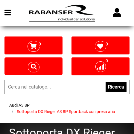
Open menu
0
0
0
Ricerca
Audi A3 8P
Sottoporta DX Rieger A3 8P Sportback con presa aria
Sottoporta DX Rieger