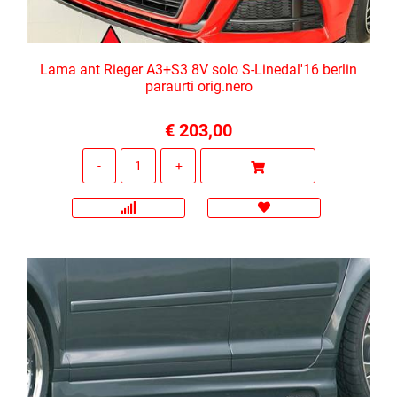
Lama ant Rieger A3+S3 8V solo S-Linedal'16 berlin
paraurti orig.nero
€ 203,00
Quantità