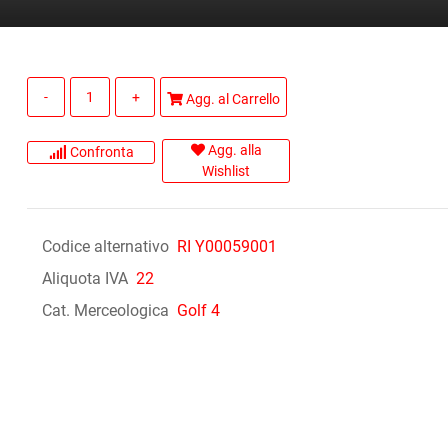
Quantità
Agg. al Carrello
Agg. alla
Confronta
Wishlist
Codice alternativo
RI Y00059001
Aliquota IVA
22
Cat. Merceologica
Golf 4