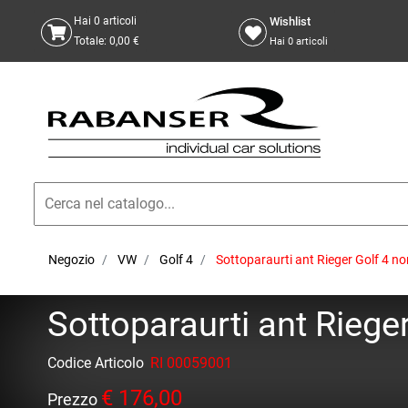
Wishlist
Hai
0
articoli
Totale:
0,00 €
Hai
0
articoli
Negozio
VW
Golf 4
Sottoparaurti ant Rieger Golf 4 n
Sottoparaurti ant Riege
Codice Articolo
RI 00059001
€ 176,00
Prezzo