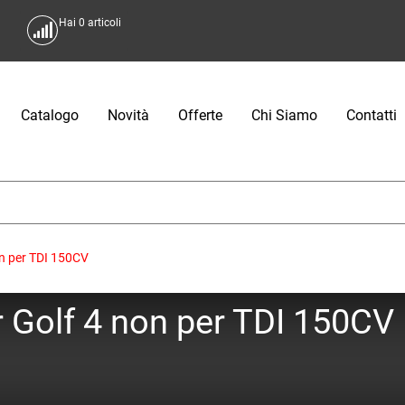
Hai
0
articoli
Catalogo
Novità
Offerte
Chi Siamo
Contatti
on per TDI 150CV
r Golf 4 non per TDI 150CV