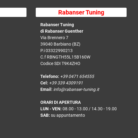
Rabanser Tuning
Rabanser Tuning
di Rabanser Guenther
Via Brennero 7
39040 Barbiano (BZ)
P.i 03322990213
C.f RBNGTH55L15B160W
Codice SDI T9K4ZHO
Telefono:
+39 0471 654555
Cel:
+39 339 4309191
Email
:
info@rabanser-tuning.it
ORARI DI APERTURA
LUN - VEN:
08.00 - 13.00 / 14.30 - 19.00
SAB:
su appuntamento