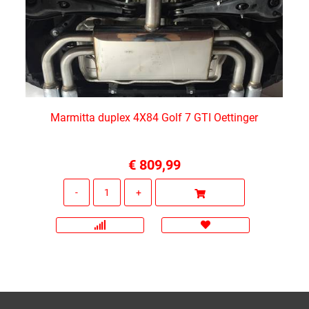
Marmitta duplex 4X84 Golf 7 GTI Oettinger
€ 809,99
Quantità