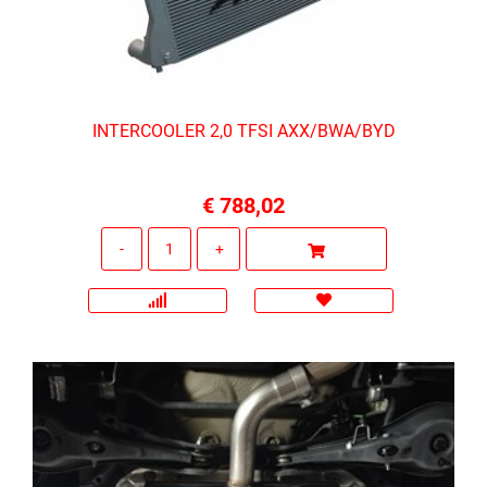
INTERCOOLER 2,0 TFSI AXX/BWA/BYD
€ 788,02
Quantità