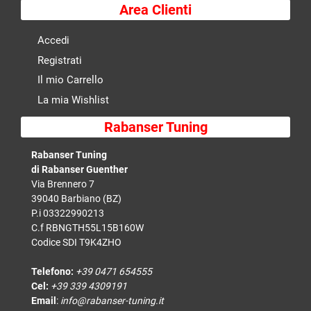
Area Clienti
Accedi
Registrati
Il mio Carrello
La mia Wishlist
Rabanser Tuning
Rabanser Tuning
di Rabanser Guenther
Via Brennero 7
39040 Barbiano (BZ)
P.i 03322990213
C.f RBNGTH55L15B160W
Codice SDI T9K4ZHO
Telefono:
+39 0471 654555
Cel:
+39 339 4309191
Email
:
info@rabanser-tuning.it