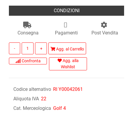
CONDIZIONI
Consegna
Pagamenti
Post Vendita
Quantità
Agg. al Carrello
Agg. alla
Confronta
Wishlist
Codice alternativo
RI Y00042061
Aliquota IVA
22
Cat. Merceologica
Golf 4