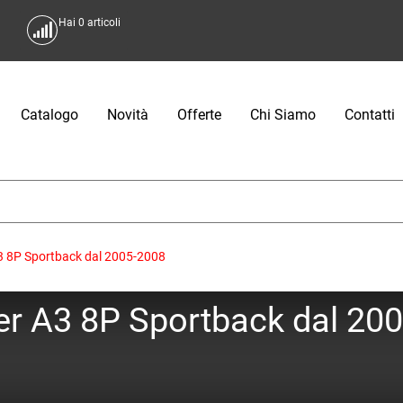
Hai
0
articoli
Catalogo
Novità
Offerte
Chi Siamo
Contatti
A3 8P Sportback dal 2005-2008
ger A3 8P Sportback dal 20