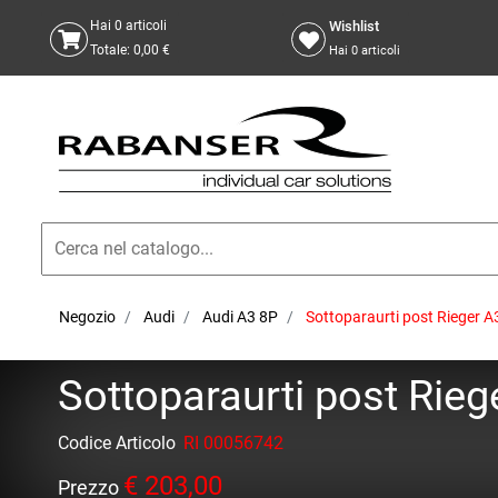
Wishlist
Hai
0
articoli
Totale:
0,00 €
Hai
0
articoli
Negozio
Audi
Audi A3 8P
Sottoparaurti post Rieger 
Sottoparaurti post Rie
Codice Articolo
RI 00056742
€ 203,00
Prezzo