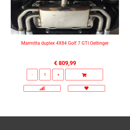
Marmitta duplex 4X84 Golf 7 GTI Oettinger
€ 809,99
Quantità