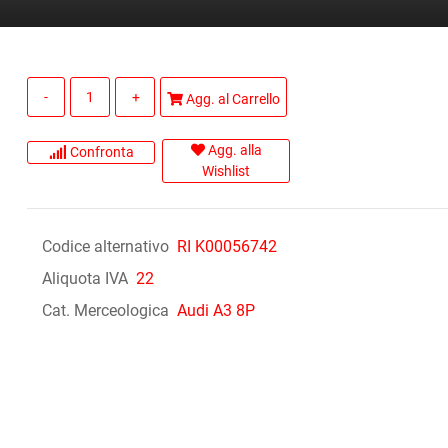
Quantità
Agg. al Carrello
Agg. alla
Confronta
Wishlist
Codice alternativo
RI K00056742
Aliquota IVA
22
Cat. Merceologica
Audi A3 8P